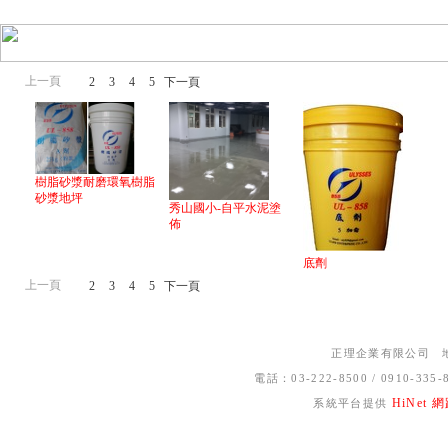
上一頁
1
2
3
4
5
下一頁
樹脂砂漿耐磨環氧樹脂
砂漿地坪
秀山國小-自平水泥塗
佈
底劑
上一頁
1
2
3
4
5
下一頁
正理企業有限公司 地
電話：03-222-8500 / 0910-33
HiNet
系統平台提供