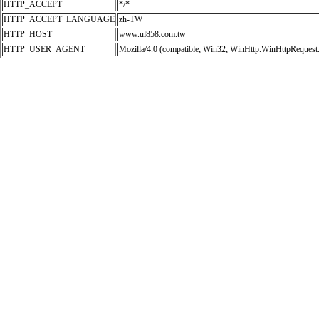
HTTP_ACCEPT
*/*
HTTP_ACCEPT_LANGUAGE
zh-TW
HTTP_HOST
www.ul858.com.tw
HTTP_USER_AGENT
Mozilla/4.0 (compatible; Win32; WinHttp.WinHttpRequest