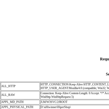
Requ
S
HTTP_CONNECTION:Keep-Alive HTTP_CONTENT_L
ALL_HTTP
HTTP_USER_AGENT:Mozilla/4.0 (compatible; Win32; Wi
Connection: Keep-Alive Content-Length: 0 Accept: */* A
ALL_RAW
WinHttp.WinHttpRequest.5)
APPL_MD_PATH
/LM/W3SVC/2/ROOT
APPL_PHYSICAL_PATH
D:\uHiwinner\HiperShop\