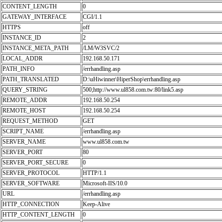
CONTENT_LENGTH
0
GATEWAY_INTERFACE
CGI/1.1
HTTPS
off
INSTANCE_ID
2
INSTANCE_META_PATH
/LM/W3SVC/2
LOCAL_ADDR
192.168.50.171
PATH_INFO
/errhandling.asp
PATH_TRANSLATED
D:\uHiwinner\HiperShop\errhandling.asp
QUERY_STRING
500;http://www.ul858.com.tw:80/link5.asp
REMOTE_ADDR
192.168.50.254
REMOTE_HOST
192.168.50.254
REQUEST_METHOD
GET
SCRIPT_NAME
/errhandling.asp
SERVER_NAME
www.ul858.com.tw
SERVER_PORT
80
SERVER_PORT_SECURE
0
SERVER_PROTOCOL
HTTP/1.1
SERVER_SOFTWARE
Microsoft-IIS/10.0
URL
/errhandling.asp
HTTP_CONNECTION
Keep-Alive
HTTP_CONTENT_LENGTH
0