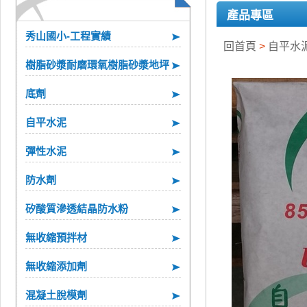
產品專區
秀山國小-工程實績
回首頁
>
自平水
樹脂砂漿耐磨環氧樹脂砂漿地坪
底劑
自平水泥
彈性水泥
防水劑
矽酸質滲透結晶防水粉
無收縮預拌材
無收縮添加劑
混凝土脫模劑