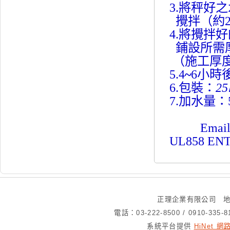
3.將秤好
攪拌（約2
4.將攪拌
鋪設所需
（施工厚度
5.4
~
6小時
6.包裝：
25
7.加水量
Email：u
UL858 ENT
正理企業有限公司 地
電話：03-222-8500 / 0910-335
系統平台提供
HiNet 