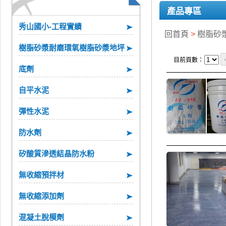
產品專區
秀山國小-工程實績
回首頁
>
樹脂砂
樹脂砂漿耐磨環氧樹脂砂漿地坪
目前頁數：
底劑
自平水泥
彈性水泥
防水劑
矽酸質滲透結晶防水粉
無收縮預拌材
無收縮添加劑
混凝土脫模劑