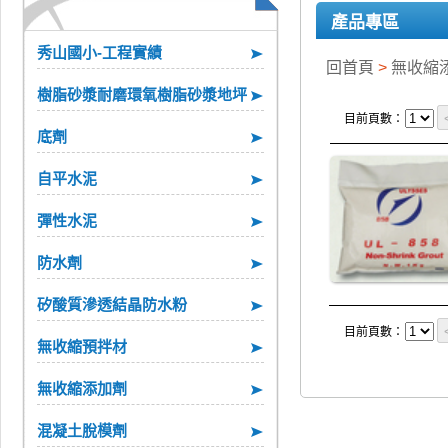
產品專區
秀山國小-工程實績
回首頁
>
無收縮
樹脂砂漿耐磨環氧樹脂砂漿地坪
目前頁數：
底劑
自平水泥
彈性水泥
防水劑
矽酸質滲透結晶防水粉
目前頁數：
無收縮預拌材
無收縮添加劑
混凝土脫模劑