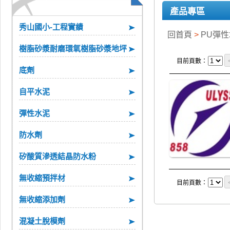
產品專區
秀山國小-工程實績
回首頁
>
PU彈
樹脂砂漿耐磨環氧樹脂砂漿地坪
目前頁數：
底劑
自平水泥
彈性水泥
防水劑
矽酸質滲透結晶防水粉
無收縮預拌材
目前頁數：
無收縮添加劑
混凝土脫模劑