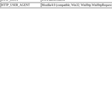
HTTP_USER_AGENT
Mozilla/4.0 (compatible; Win32; WinHttp.WinHttpRequest