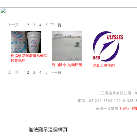
上一頁
1
2
3
4
5
下一頁
樹脂砂漿耐磨環氧樹脂
砂漿地坪
秀山國小-地面研磨
混凝土脫模劑
上一頁
1
2
3
4
5
下一頁
正理企業有限公司 地
電話：03-222-8500 / 0910-33
HiNet
系統平台提供
無法顯示這個網頁