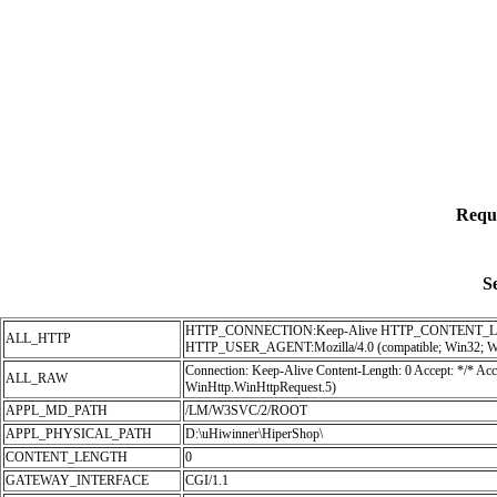
Requ
S
HTTP_CONNECTION:Keep-Alive HTTP_CONTENT_L
ALL_HTTP
HTTP_USER_AGENT:Mozilla/4.0 (compatible; Win32; Wi
Connection: Keep-Alive Content-Length: 0 Accept: */* A
ALL_RAW
WinHttp.WinHttpRequest.5)
APPL_MD_PATH
/LM/W3SVC/2/ROOT
APPL_PHYSICAL_PATH
D:\uHiwinner\HiperShop\
CONTENT_LENGTH
0
GATEWAY_INTERFACE
CGI/1.1