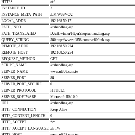
HTTPS
off
INSTANCE_ID
2
INSTANCE_META_PATH
/LM/W3SVC/2
LOCAL_ADDR
192.168.50.171
PATH_INFO
/errhandling.asp
PATH_TRANSLATED
D:\uHiwinner\HiperShop\errhandling.asp
QUERY_STRING
500;http://www.ul858.com.tw:80/link.asp
REMOTE_ADDR
192.168.50.254
REMOTE_HOST
192.168.50.254
REQUEST_METHOD
GET
SCRIPT_NAME
/errhandling.asp
SERVER_NAME
www.ul858.com.tw
SERVER_PORT
80
SERVER_PORT_SECURE
0
SERVER_PROTOCOL
HTTP/1.1
SERVER_SOFTWARE
Microsoft-IIS/10.0
URL
/errhandling.asp
HTTP_CONNECTION
Keep-Alive
HTTP_CONTENT_LENGTH
0
HTTP_ACCEPT
*/*
HTTP_ACCEPT_LANGUAGE
zh-TW
HTTP_HOST
www.ul858.com.tw